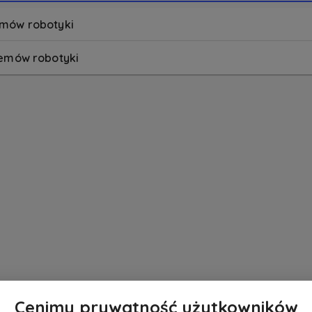
emów robotyki
temów robotyki
Cenimy prywatność użytkowników