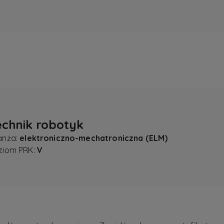
echnik robotyk
anża:
elektroniczno-mechatroniczna (ELM)
ziom PRK:
V