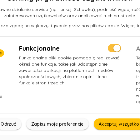
ne działanie serwisu (np. funkcji Schowka), podnieść wydajność 
zainteresowań użytkowników oraz analizować ruch na stronie.
nacza zgodę na wykorzystywanie przez nas plików cookie. Więcej in
Funkcjonalne
A
e
Funkcjonalne pliki cookie pomagają realizować
T
określone funkcje, takie jak udostępnianie
b
zawartości aplikacji na platformach mediów
o
społecznościowych, zbieranie opinii i inne
t
funkcje stron trzecich.
p
n
w
e
o
Odrzuć
Zapisz moje preferencje
Akceptuj wszystko