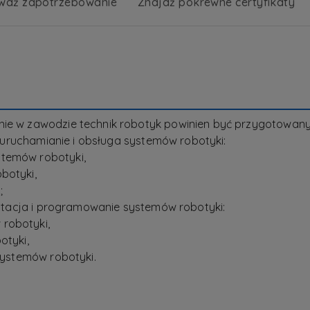
wdź zapotrzebowanie
Znajdź pokrewne certyfikaty
enie w zawodzie technik robotyk powinien być przygotow
ż, uruchamianie i obsługa systemów robotyki:
stemów robotyki,
botyki,
;
loatacja i programowanie systemów robotyki:
robotyki,
otyki,
 systemów robotyki.