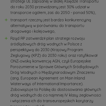
strategii UE zapisanej w Białej Księdze Transportu
do roku 2030 przewidziany jest 30% udział w
transporcie ogółem, zaś do 2050 - ponad 50%),
transport rzeczny jest bardzo konkurencyjną
alternatywą w porównaniu do transportu
drogowego i kolejowego,
Rząd RP zatwierdził plan strategii rozwoju
śródlądowych dróg wodnych w Polsce z
perspektywą do 2030 (Krajowy Program
Żeglugowy (KPŻ) do 2030 roku) oraz ratyfikował
ONZ‑owską konwencję AGN, czyli Europejskie
Porozumienie w Sprawie Głównych Śródlądowych
Dróg Wodnych o Międzynarodowym Znaczeniu
(ang. European Agreement on Main Inland
Waterways of International Importance).
Zobowiązuje to Polskę do dostosowania głównych
dróg wodnych do co najmniej IV klasy żeglowności
i włączenia ich do transeuropejskich korytarzy