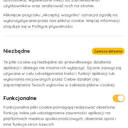
dostosować wyświetlane treści do zainteresowań
wymiarami statku, izolacji rodzinnej, seksualnej i
użytkowników oraz analizować ruch na stronie.
kulturowej, jak również z powodu istnienia ciągłego
zagrożenia utraty życia lub zdrowia w okresie
Kliknięcie przycisku „Akceptuj wszystko” oznacza zgodę na
wykorzystywanie przez nas plików cookie. Więcej informacji
zamustrowania na statku).
znajduje się w Polityce prywatności
Niezbędne
Zawsze aktywne
Te pliki cookie są niezbędne do prawidłowego działania
aplikacji i dlatego nie można ich wyłączyć. Są one zazwyczaj
używane w celu udostępniania treści i funkcji aplikacji lub
wykonania inicjowanych przez Ciebie działań (np.:
zapamiętania Twoich wyborów w zakresie plików cookie).
Funkcjonalne
Funkcjonalne pliki cookie pomagają realizować określone
funkcje, takie jak udostępnianie zawartości aplikacji na
platformach mediów społecznościowych, zbieranie opinii i
inne funkcje stron trzecich.