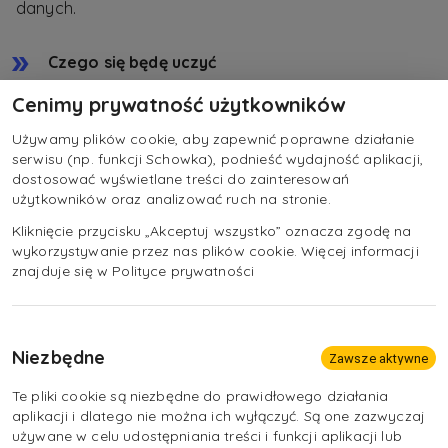
danych.
Czego się będę uczyć
Cenimy prywatność użytkowników
Eksploatacja i konfiguracja oraz
Używamy plików cookie, aby zapewnić poprawne działanie
administrowanie sieciami rozległymi
serwisu (np. funkcji Schowka), podnieść wydajność aplikacji,
dostosować wyświetlane treści do zainteresowań
Montaż i konfiguracja lokalnych sieci
użytkowników oraz analizować ruch na stronie.
komputerowych oraz administrowanie
Kliknięcie przycisku „Akceptuj wszystko” oznacza zgodę na
systemami operacyjnymi
wykorzystywanie przez nas plików cookie. Więcej informacji
znajduje się w Polityce prywatności
Niezbędne
Zawsze aktywne
Te pliki cookie są niezbędne do prawidłowego działania
aplikacji i dlatego nie można ich wyłączyć. Są one zazwyczaj
używane w celu udostępniania treści i funkcji aplikacji lub