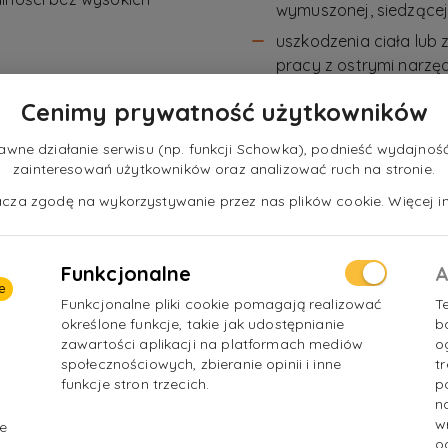
wymuszonej, siedzącej 
uszkodzenia ciała lub z
pracy z ostrymi narzę
uszkodzenie wzroku w
Cenimy prywatność użytkowników
hałas generowany prze
urządzenia, w tym urzą
ne działanie serwisu (np. funkcji Schowka), podnieść wydajność 
zainteresowań użytkowników oraz analizować ruch na stronie.
alergie wywoływane pr
nacza zgodę na wykorzystywanie przez nas plików cookie. Więcej in
w niektórych tkaninac
Funkcjonalne
A
e
Funkcjonalne pliki cookie pomagają realizować
T
określone funkcje, takie jak udostępnianie
b
zawartości aplikacji na platformach mediów
o
społecznościowych, zbieranie opinii i inne
t
funkcje stron trzecich.
p
n
w
e
o