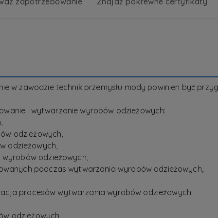
wdź zapotrzebowanie
Znajdź pokrewne certyfikaty
enie w zawodzie technik przemysłu mody powinien być pr
ektowanie i wytwarzanie wyrobów odzieżowych:
,
ów odzieżowych,
w odzieżowych,
do wyrobów odzieżowych,
osowanych podczas wytwarzania wyrobów odzieżowych,
anizacja procesów wytwarzania wyrobów odzieżowych:
ów odzieżowych,