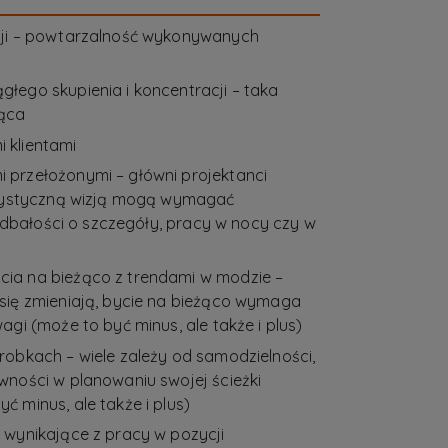
cji – powtarzalność wykonywanych
łego skupienia i koncentracji – taka
ąca
 klientami
przełożonymi – główni projektanci
rtystyczną wizją mogą wymagać
i, dbałości o szczegóły, pracy w nocy czy w
ia na bieżąco z trendami w modzie –
się zmieniają, bycie na bieżąco wymaga
agi (może to być minus, ale także i plus)
robkach – wiele zależy od samodzielności,
wności w planowaniu swojej ścieżki
 minus, ale także i plus)
 wynikające z pracy w pozycji