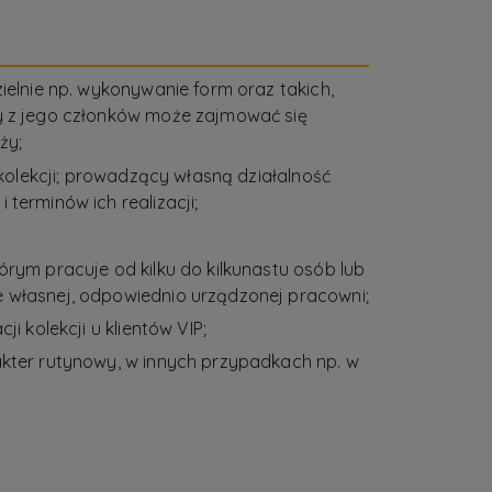
ielnie np. wykonywanie form oraz takich,
y z jego członków może zajmować się
ży;
 kolekcji; prowadzący własną działalność
terminów ich realizacji;
rym pracuje od kilku do kilkunastu osób lub
 własnej, odpowiednio urządzonej pracowni;
 kolekcji u klientów VIP;
akter rutynowy, w innych przypadkach np. w