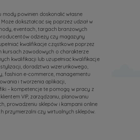
u mody powinien doskonalić własne
 Może dokształcać się poprzez udział w
 mody, eventach, targach branżowych
producentów odzieży czy magazyny
pełniać kwalifikacje cząstkowe poprzez
ych kursach zawodowych o charakterze
h kwalifikacji lub uzupełniać kwalifikacje
stylizacji, doradztwa wizerunkowego,
dy, fashion e-commerce, managementu
wania i tworzenia aplikacji,
iki – kompetencje te pomogą w pracy z
klientem VIP, zarządzaniu, planowaniu
h, prowadzeniu sklepów i kampanii online
h przymierzalni czy wirtualnych sklepów.