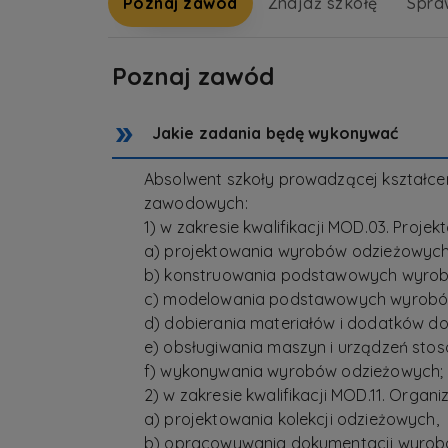
Poznaj zawód
Znajdź szkołę
Spra
Poznaj zawód
Jakie zadania będę wykonywać
Absolwent szkoły prowadzącej kształc
zawodowych:
1) w zakresie kwalifikacji MOD.03. Proj
a) projektowania wyrobów odzieżowych
b) konstruowania podstawowych wyrob
c) modelowania podstawowych wyrobó
d) dobierania materiałów i dodatków 
e) obsługiwania maszyn i urządzeń st
f) wykonywania wyrobów odzieżowych;
2) w zakresie kwalifikacji MOD.11. Org
a) projektowania kolekcji odzieżowych,
b) opracowywania dokumentacji wyrob