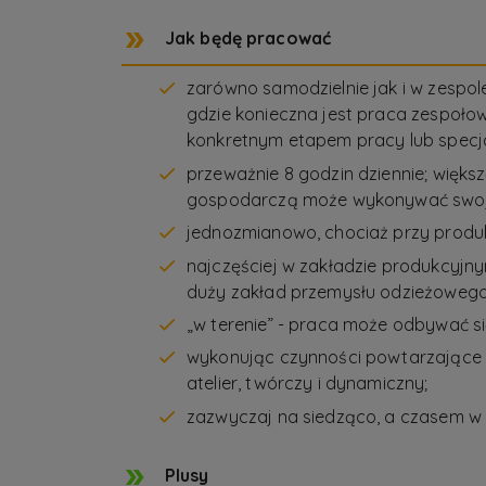
Jak będę pracować
zarówno samodzielnie jak i w zespol
gdzie konieczna jest praca zespoło
konkretnym etapem pracy lub specja
przeważnie 8 godzin dziennie; więks
gospodarczą może wykonywać swoją pr
jednozmianowo, chociaż przy produ
najczęściej w zakładzie produkcyjny
duży zakład przemysłu odzieżowego,
„w terenie” - praca może odbywać się
wykonując czynności powtarzające s
atelier, twórczy i dynamiczny;
zazwyczaj na siedząco, a czasem w 
Plusy