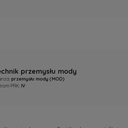
echnik przemysłu mody
anża:
przemysłu mody (MOD)
ziom PRK:
IV