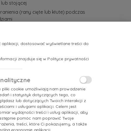
lub stojącej
ranienia (rany cięte lub kłute) podczas
dziami
 wyniku pracy przy komputerze
z maszyny szwalnicze lub inne
dzenia krojcze i prasowalnicze
aplikacji, dostosować wyświetlane treści do
zez substancje chemiczne znajdujące się
formacji znajduje się w Polityce prywatności
h syntetycznych lub barwnikach.
nalityczne
e pliki cookie umożliwiają nam prowadzenie
adań i statystyk dotyczących tego, co
glądasz lub dotyczących Twoich interakcji z
reściami i usługami aplikacji. Celem jest
omiar wydajności treści i usług aplikacji, aby
astępnie pomóc nam poprawić Twoje
rażenia, treści, które Ci pokazujemy, a także
gólną ergonomię aplikacji.