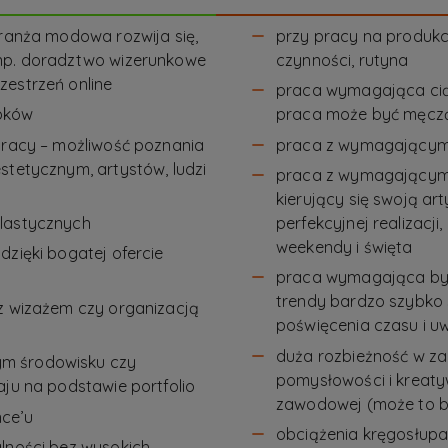
branża modowa rozwija się,
przy pracy na produk
 np. doradztwo wizerunkowe
czynności, rutyna
zestrzeń online
praca wymagająca ciąg
obków
praca może być męcz
pracy – możliwość poznania
praca z wymagającymi
stetycznym, artystów, ludzi
praca z wymagającymi 
kierujący się swoją a
plastycznych
perfekcyjnej realizacj
weekendy i święta
dzięki bogatej ofercie
praca wymagająca byc
trendy bardzo szybko 
 z wizażem czy organizacją
poświęcenia czasu i uw
duża rozbieżność w za
m środowisku czy
pomysłowości i kreaty
aju na podstawie portfolio
zawodowej (może to być
nce’u
obciążenia kręgosłupa
alności bez wysokich