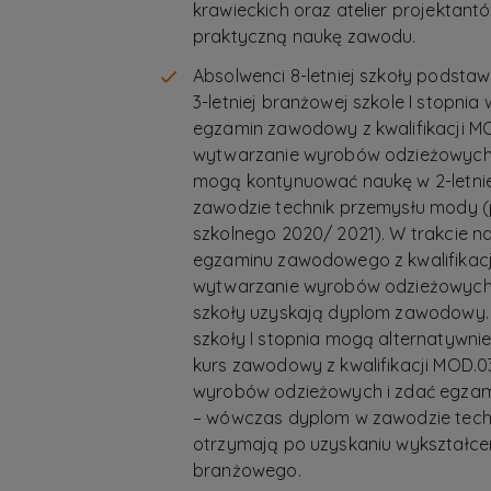
krawieckich oraz atelier projekta
praktyczną naukę zawodu.
Absolwenci 8-letniej szkoły podsta
3-letniej branżowej szkole I stopni
egzamin zawodowy z kwalifikacji MO
wytwarzanie wyrobów odzieżowych 
mogą kontynuować naukę w 2-letniej
zawodzie technik przemysłu mody (
szkolnego 2020/ 2021). W trakcie na
egzaminu zawodowego z kwalifikacji
wytwarzanie wyrobów odzieżowych, 
szkoły uzyskają dyplom zawodowy.
szkoły I stopnia mogą alternatywnie
kurs zawodowy z kwalifikacji MOD.0
wyrobów odzieżowych i zdać egzami
– wówczas dyplom w zawodzie tech
otrzymają po uzyskaniu wykształcen
branżowego.