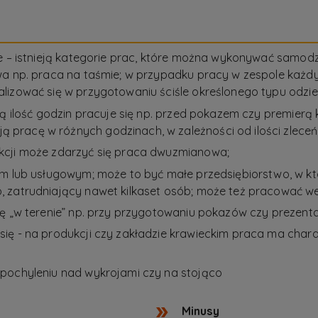
e – istnieją kategorie prac, które można wykonywać samodz
wa np. praca na taśmie; w przypadku pracy w zespole każd
lizować się w przygotowaniu ściśle określonego typu odzie
zą ilość godzin pracuje się np. przed pokazem czy premierą
acę w różnych godzinach, w zależności od ilości zleceń i 
kcji może zdarzyć się praca dwuzmianowa;
m lub usługowym; może to być małe przedsiębiorstwo, w któ
 zatrudniający nawet kilkaset osób; może też pracować we
 „w terenie” np. przy przygotowaniu pokazów czy prezentacji
ię - na produkcji czy zakładzie krawieckim praca ma char
pochyleniu nad wykrojami czy na stojąco
Minusy