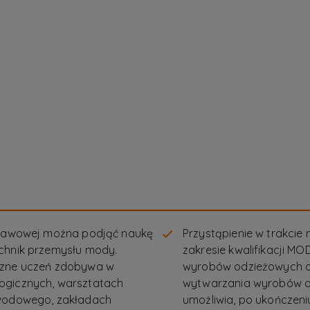
dstawowej można podjąć naukę
Przystąpienie w trakci
echnik przemysłu mody.
zakresie kwalifikacji MO
yczne uczeń zdobywa w
wyrobów odzieżowych o
ogicznych, warsztatach
wytwarzania wyrobów o
awodowego, zakładach
umożliwia, po ukończen