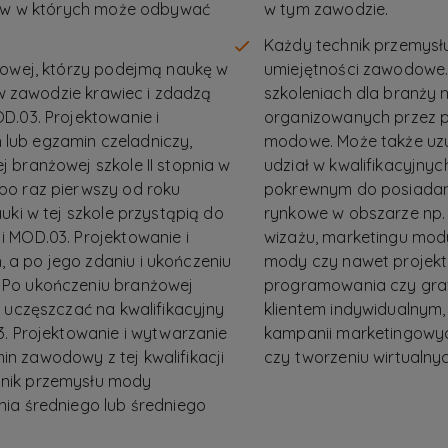
ntów w których może odbywać
w tym zawodzie.
Każdy technik przemysł
wowej, którzy podejmą naukę w
umiejętności zawodowe.
a w zawodzie krawiec i zdadzą
szkoleniach dla branży
D.03. Projektowanie i
organizowanych przez 
lub egzamin czeladniczy,
modowe. Może także uzu
 branżowej szkole II stopnia w
udział w kwalifikacyjn
po raz pierwszy od roku
pokrewnym do posiadanyc
uki w tej szkole przystąpią do
rynkowe w obszarze np. 
 MOD.03. Projektowanie i
wizażu, marketingu mo
a po jego zdaniu i ukończeniu
mody czy nawet projekto
 Po ukończeniu branżowej
programowania czy graf
 uczęszczać na kwalifikacyjny
klientem indywidualnym, 
3. Projektowanie i wytwarzanie
kampanii marketingowyc
n zawodowy z tej kwalifikacji
czy tworzeniu wirtualnyc
nik przemysłu mody
ia średniego lub średniego