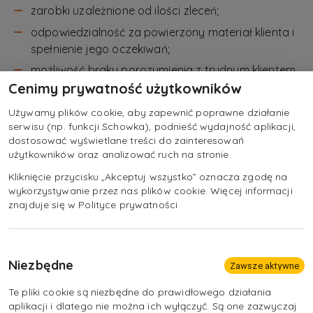
zarobki uzależnione od ilości zleceń;
odpowiedzialność za powierzony materiał klienta i
spełnienie jego oczekiwań;
możliwość braku porozumienia z trudnym klientem,
który zmienia swoje zdanie na temat zamówienia;
Cenimy prywatność użytkowników
w pracy krawca istnieje możliwość wystąpienia
Używamy plików cookie, aby zapewnić poprawne działanie
urazów mechanicznych (ukłucia, przeszycie palca,
serwisu (np. funkcji Schowka), podnieść wydajność aplikacji,
dostosować wyświetlane treści do zainteresowań
rany cięte) wynikających z nieuważnej obsługi
użytkowników oraz analizować ruch na stronie.
maszyn do szycia, nożyc, igieł, szpilek oraz
poparzeń gorącą powierzchnią maszyn
Kliknięcie przycisku „Akceptuj wszystko” oznacza zgodę na
wykorzystywanie przez nas plików cookie. Więcej informacji
prasowalniczych.
znajduje się w Polityce prywatności
Niezbędne
Zawsze aktywne
Te pliki cookie są niezbędne do prawidłowego działania
aplikacji i dlatego nie można ich wyłączyć. Są one zazwyczaj