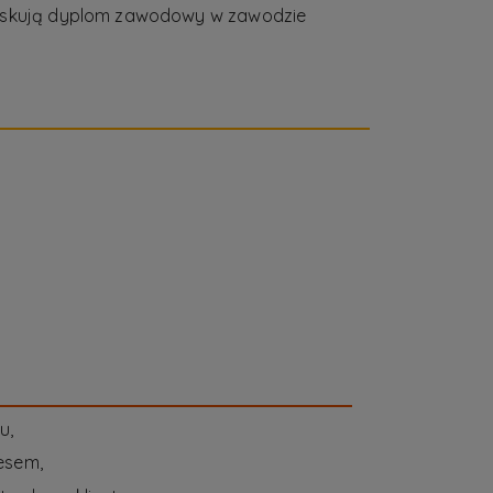
zyskują dyplom zawodowy w zawodzie
u,
esem,