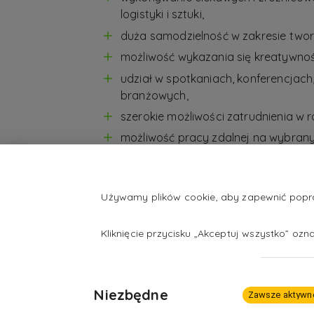
logistyki i sztuki,
duża samodzielność w zakresie twor
możliwość wykazania się kreatywnoś
udział w spotkaniach, konferencjach
branżowych,
szerokie możliwości zatrudnienia w 
możliwość pracy zdalnej na wybran
szerokie możliwości rozwoju zawod
z wielu dziedzin,
satysfakcja z udziału w kształtowani
Używamy plików cookie, aby zapewnić popraw
satysfakcja związana ze skuteczn
Kliknięcie przycisku „Akceptuj wszystko” oz
kampanii.
Niezbędne
Zawsze aktywn