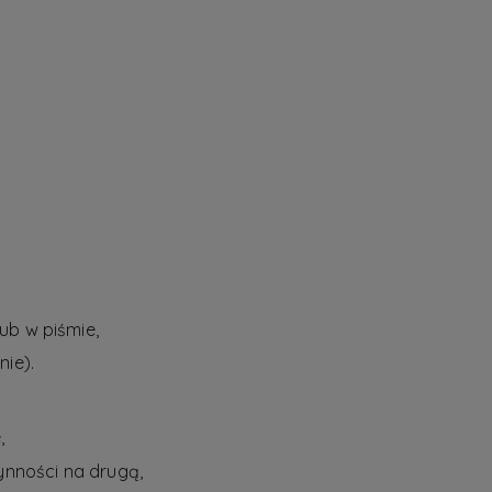
ub w piśmie,
nie).
,
ynności na drugą,