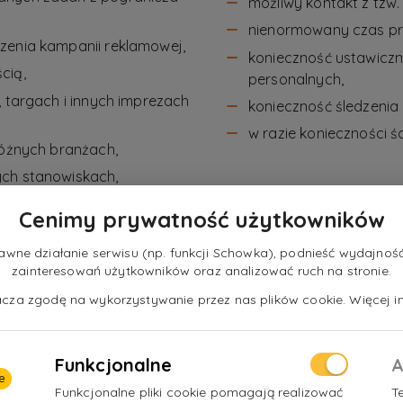
możliwy kontakt z tzw.
nienormowany czas pr
zenia kampanii reklamowej,
konieczność ustawicz
cią,
personalnych,
, targach i innych imprezach
konieczność śledzeni
w razie konieczności 
różnych branżach,
ych stanowiskach,
owego, doskonalenie wiedzy
Cenimy prywatność użytkowników
u wizerunku klienta,
ne działanie serwisu (np. funkcji Schowka), podnieść wydajność 
zainteresowań użytkowników oraz analizować ruch na stronie.
ym przeprowadzeniem
nacza zgodę na wykorzystywanie przez nas plików cookie. Więcej in
Funkcjonalne
A
e
Funkcjonalne pliki cookie pomagają realizować
T