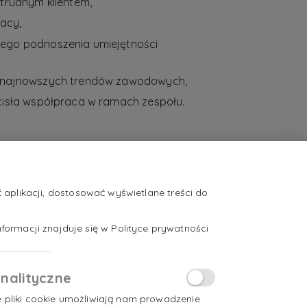
 trudnym klientem,
acy,
nego podnoszenia umiejętności
a najnowszych trendów zawodowych,
ścisła współpraca w ramach zespołu.
aplikacji, dostosować wyświetlane treści do
formacji znajduje się w Polityce prywatności
nalityczne
e pliki cookie umożliwiają nam prowadzenie