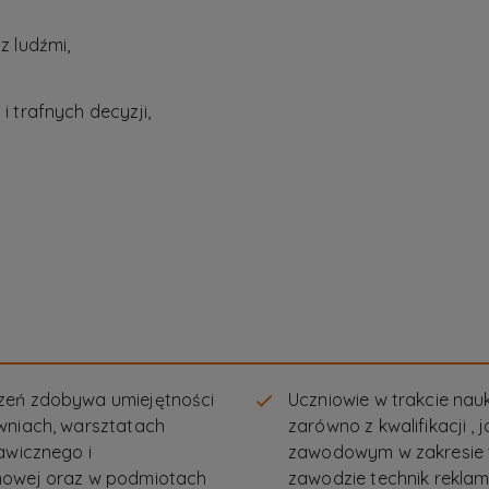
z ludźmi,
 trafnych decyzji,
zeń zdobywa umiejętności
Uczniowie w trakcie na
wniach, warsztatach
zarówno z kwalifikacji , 
awicznego i
zawodowym w zakresie w
mowej oraz w podmiotach
zawodzie technik reklam