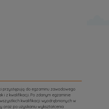
uki przystępują do egzaminu zawodowego
jak i z kwalifikacji. Po zdanym egzaminie
szystkich kwalifikacji wyodrębnionych w
y oraz po uzyskaniu wykształcenia