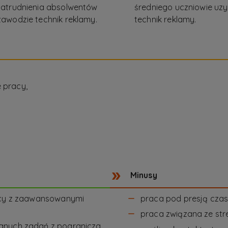
zatrudnienia absolwentów
średniego uczniowie u
awodzie technik reklamy.
technik reklamy.
 pracy,
Minusy
racy z zaawansowanymi
praca pod presją czas
praca związana ze str
anych zadań z pogranicza