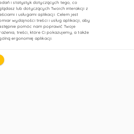
adań i statystyk dotyczących tego, co
glądasz lub dotyczących Twoich interakcji z
reściami i usługami aplikacji. Celem jest
omiar wydajności treści i usług aplikacji, aby
astępnie pomóc nam poprawić Twoje
rażenia, treści, które Ci pokazujemy, a także
gólną ergonomię aplikacji.