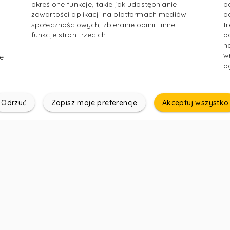
określone funkcje, takie jak udostępnianie
b
zawartości aplikacji na platformach mediów
o
społecznościowych, zbieranie opinii i inne
t
funkcje stron trzecich.
p
n
w
e
o
Odrzuć
Zapisz moje preferencje
Akceptuj wszystko