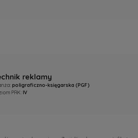
echnik reklamy
anża:
poligraficzno-księgarska (PGF)
ziom PRK:
IV