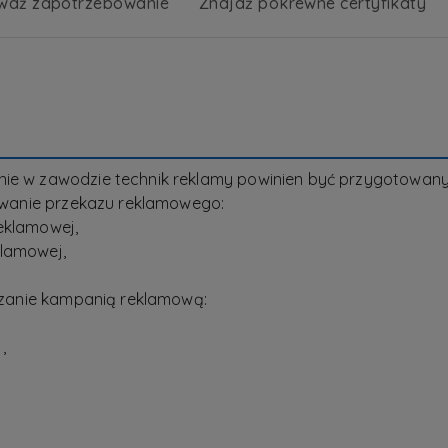
wdź zapotrzebowanie
Znajdź pokrewne certyfikaty
enie w zawodzie technik reklamy powinien być przygotow
nywanie przekazu reklamowego:
eklamowej,
klamowej,
ądzanie kampanią reklamową:
,