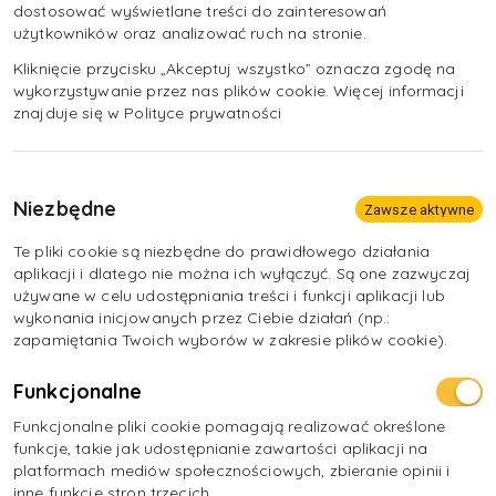
dostosować wyświetlane treści do zainteresowań
możliwość konieczności pracy w godzinach
użytkowników oraz analizować ruch na stronie.
nadliczbowych i w soboty,
Kliknięcie przycisku „Akceptuj wszystko” oznacza zgodę na
częste wykonywanie pracy w pozycji wymuszonej.
wykorzystywanie przez nas plików cookie. Więcej informacji
znajduje się w Polityce prywatności
Niezbędne
Zawsze aktywne
Te pliki cookie są niezbędne do prawidłowego działania
aplikacji i dlatego nie można ich wyłączyć. Są one zazwyczaj
używane w celu udostępniania treści i funkcji aplikacji lub
wykonania inicjowanych przez Ciebie działań (np.:
zapamiętania Twoich wyborów w zakresie plików cookie).
Funkcjonalne
Funkcjonalne pliki cookie pomagają realizować określone
funkcje, takie jak udostępnianie zawartości aplikacji na
platformach mediów społecznościowych, zbieranie opinii i
inne funkcje stron trzecich.