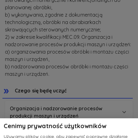
sterowanych numerycznie i konwencjonalnych do
planowanej obróbki,
b) wykonywania, zgodnie z dokumentacją
technologiczną, obróbki na obrabiarkach
skrawających sterowanych numerycznie;
2) w zakresie kwalifikacji MEC.09. Organizacja i
nadzorowanie procesów produkcji maszyn i urządzeń:
a) organizowania procesów obróbki i montażu części
maszyn i urządzeń,
b) nadzorowania procesów obróbki i montażu części
maszyn i urządzeń.
Czego się będę uczyć
Organizacja i nadzorowanie procesów
produkcji maszyn i urządzeń
Cenimy prywatność użytkowników
Wykonywanie i naprawa elementów maszyn,
Używamy plików cookie, aby zapewnić poprawne działanie