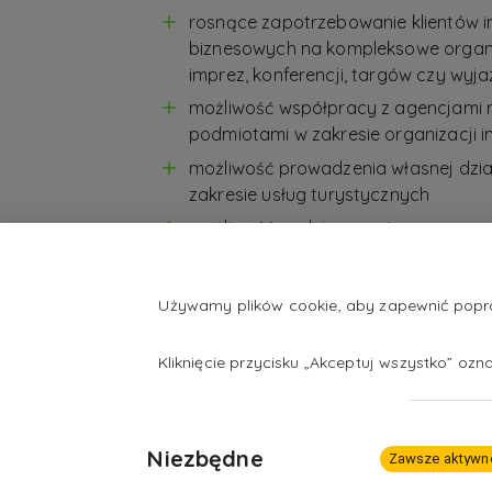
rosnące zapotrzebowanie klientów 
biznesowych na kompleksowe organ
imprez, konferencji, targów czy wy
możliwość współpracy z agencjami r
podmiotami w zakresie organizacji 
możliwość prowadzenia własnej dzia
zakresie usług turystycznych
możliwość podejmowania pracy poz
wykorzystywanie języków obcych i r
umiejętności lingwistycznych
Używamy plików cookie, aby zapewnić popraw
możliwość ciągłego doskonalenia z
szkoleniach (także międzynarodowyc
Kliknięcie przycisku „Akceptuj wszystko” oz
branżowych
Niezbędne
Zawsze aktywn