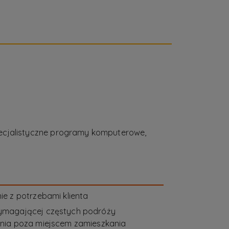
specjalistyczne programy komputerowe,
e z potrzebami klienta
ymagającej częstych podróży
nia poza miejscem zamieszkania