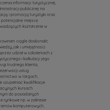
zenia informacji turystycznej,
ministracji publicznej na
cją i promocją turystyki oraz
potencjalne miejsce
owadzących kształcenie w
powinien ciągle doskonalić
edzy, jak i umiejętności
przez udział w szkoleniach z
stycznego i kalkulacji jego
ugi trudnego klienta,
zerwacji usług
estnictwo w targach,
uzupełniać kwalifikacje
kacyjnych kursach
wnym do posiadanych
cje rynkowe np. w zakresie
ogramów komputerowych,