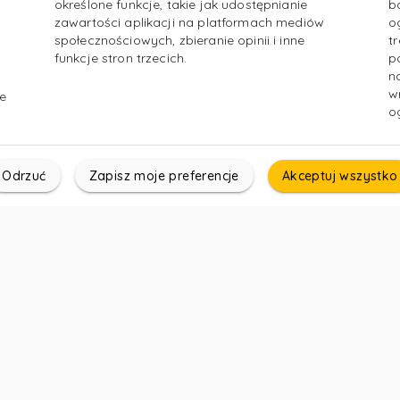
określone funkcje, takie jak udostępnianie
b
zawartości aplikacji na platformach mediów
o
społecznościowych, zbieranie opinii i inne
t
funkcje stron trzecich.
p
n
w
e
o
Odrzuć
Zapisz moje preferencje
Akceptuj wszystko