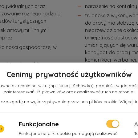
indywidualnych oraz
narażenie na kontakty 
izowanie różnego rodzaju
trudność z wykonywani
jazdów turystycznych
do pracy ma słabszą 
eklamowymi i innymi
nieprzewidziane okolic
imprez
umiejętność dostosow
zmieniających się war
łalności gospodarczej w
kandydat do pracy ma 
komunikacji werbalnej
walającej na aktywne
organizmu na zmęczen
ozwijanie swoich
Cenimy prywatność użytkowników
ne działanie serwisu (np. funkcji Schowka), podnieść wydajność 
awodowego poprzez udział w
zainteresowań użytkowników oraz analizować ruch na stronie.
h), konferencjach, targach
nacza zgodę na wykorzystywanie przez nas plików cookie. Więcej in
Funkcjonalne
A
e
Funkcjonalne pliki cookie pomagają realizować
T