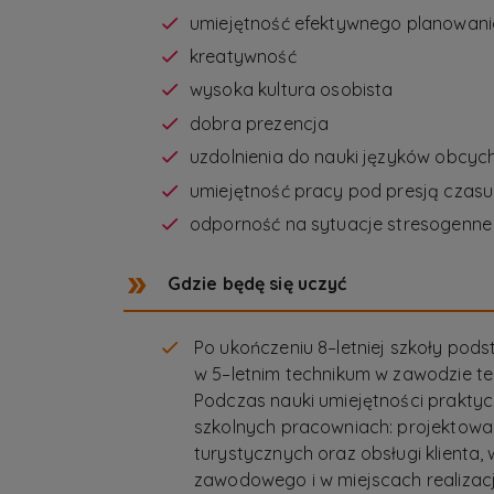
umiejętność efektywnego planowania
kreatywność
wysoka kultura osobista
dobra prezencja
uzdolnienia do nauki języków obcyc
umiejętność pracy pod presją czasu
odporność na sytuacje stresogenne
Gdzie będę się uczyć
Po ukończeniu 8–letniej szkoły po
w 5–letnim technikum w zawodzie tec
Podczas nauki umiejętności prakt
szkolnych pracowniach: projektowan
turystycznych oraz obsługi klienta,
zawodowego i w miejscach realizac