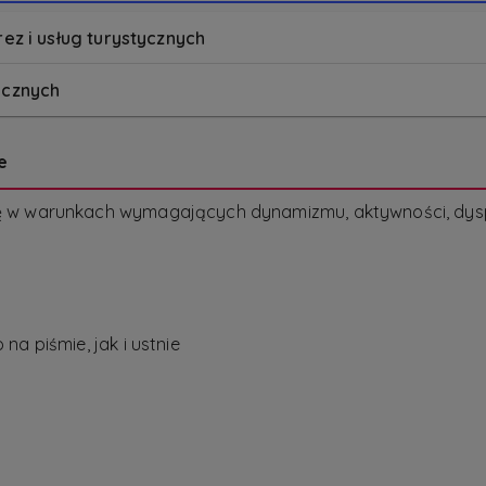
rez i usług turystycznych
ycznych
e
ę w warunkach wymagających dynamizmu, aktywności, dys
a piśmie, jak i ustnie