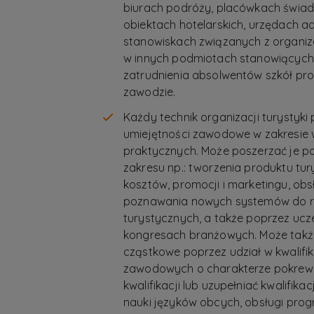
biurach podróży, placówkach świadc
obiektach hotelarskich, urzędach ad
stanowiskach związanych z organiza
w innych podmiotach stanowiących 
zatrudnienia absolwentów szkół pr
zawodzie.
Każdy technik organizacji turystyki 
umiejętności zawodowe w zakresie wi
praktycznych. Może poszerzać je po
zakresu np.: tworzenia produktu tury
kosztów, promocji i marketingu, obsł
poznawania nowych systemów do re
turystycznych, a także poprzez ucz
kongresach branżowych. Może także 
cząstkowe poprzez udział w kwalifi
zawodowych o charakterze pokre
kwalifikacji lub uzupełniać kwalifika
nauki języków obcych, obsługi pr