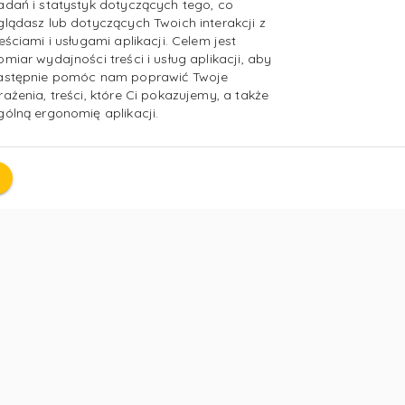
adań i statystyk dotyczących tego, co
glądasz lub dotyczących Twoich interakcji z
reściami i usługami aplikacji. Celem jest
omiar wydajności treści i usług aplikacji, aby
astępnie pomóc nam poprawić Twoje
rażenia, treści, które Ci pokazujemy, a także
gólną ergonomię aplikacji.