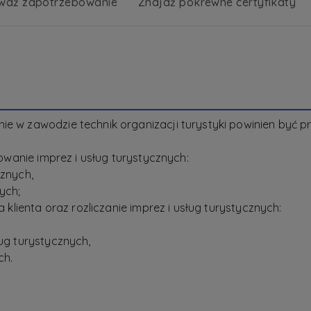
wdź zapotrzebowanie
Znajdź pokrewne certyfikaty
nie w zawodzie technik organizacji turystyki powinien by
towanie imprez i usług turystycznych:
cznych,
ych;
a klienta oraz rozliczanie imprez i usług turystycznych:
ług turystycznych,
ch.