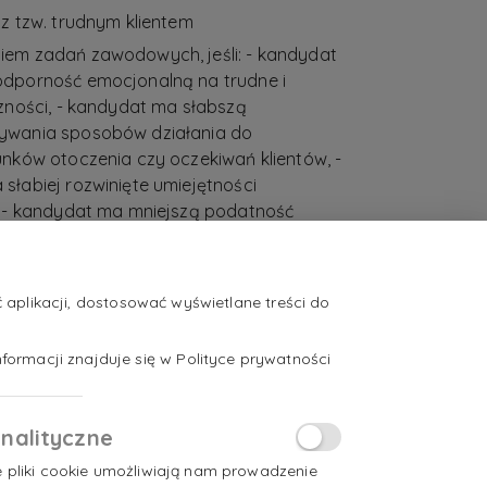
z tzw. trudnym klientem
em zadań zawodowych, jeśli: - kandydat
odporność emocjonalną na trudne i
zności, - kandydat ma słabszą
ywania sposobów działania do
unków otoczenia czy oczekiwań klientów, -
słabiej rozwinięte umiejętności
, - kandydat ma mniejszą podatność
ie psychofizyczne.
aplikacji, dostosować wyświetlane treści do
formacji znajduje się w Polityce prywatności
nalityczne
e pliki cookie umożliwiają nam prowadzenie