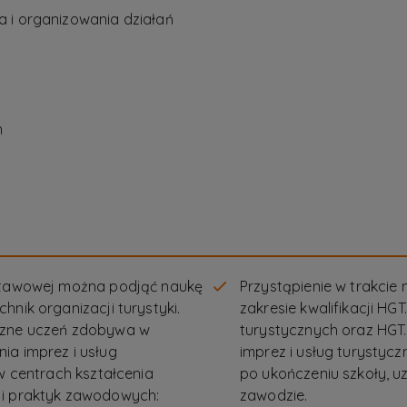
 i organizowania działań
h
dstawowej można podjąć naukę
Przystąpienie w trakci
hnik organizacji turystyki.
zakresie kwalifikacji HG
yczne uczeń zdobywa w
turystycznych oraz HGT.0
ia imprez i usług
imprez i usług turystyc
 w centrach kształcenia
po ukończeniu szkoły,
ji praktyk zawodowych:
zawodzie.