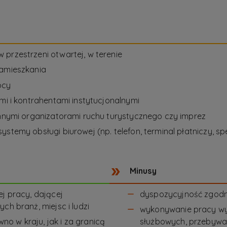
przestrzeni otwartej, w terenie
zamieszkania
ocy
mi i kontrahentami instytucjonalnymi
innymi organizatorami ruchu turystycznego czy imprez
ystemy obsługi biurowej (np. telefon, terminal płatniczy, 
Minusy
ej pracy, dającej
dyspozycyjność zgodni
ch branż, miejsc i ludzi
wykonywanie pracy w
o w kraju, jak i za granicą
służbowych, przebywa