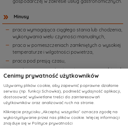
gospodarczej w zakresie usług gastronomicznych.
Minusy
praca wymagająca ciągłego stania lub chodzenia,
wykonywania wielu czynności manualnych,
praca w pomieszczeniach zamkniętych o wysokiej
temperaturze i wilgotności powietrza,
praca pod presją czasu,
często praca w systemie zmianowym, w godzinach
Cenimy prywatność użytkowników
popołudniowych i nocnych, w weekendy i dni
świąteczne,
Używamy plików cookie, aby zapewnić poprawne działanie
serwisu (np. funkcji Schowka), podnieść wydajność aplikacji,
często praca po 10‑12 godzin,
dostosować wyświetlane treści do zainteresowań
kontakt z ostrymi krawędziami i nożami,
użytkowników oraz analizować ruch na stronie.
kontakt z gorącymi powierzchniami i produktami,
Kliknięcie przycisku „Akceptuj wszystko” oznacza zgodę na
wykorzystywanie przez nas plików cookie. Więcej informacji
roszczeniowi klienci.
znajduje się w Polityce prywatności