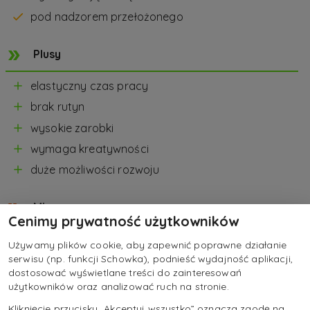
pod nadzorem przełożonego
Plusy
elastyczny czas pracy
brak rutyn
wysokie zarobki
wymaga kreatywności
duże możliwości rozwoju
Minusy
Cenimy prywatność użytkowników
działanie pod presją czasu
Używamy plików cookie, aby zapewnić poprawne działanie
serwisu (np. funkcji Schowka), podnieść wydajność aplikacji,
niestabilność zarobków
dostosować wyświetlane treści do zainteresowań
ciągła dostępność pod telefonem
użytkowników oraz analizować ruch na stronie.
negatywne nastawienie klienta do sprzedawcy
Kliknięcie przycisku „Akceptuj wszystko” oznacza zgodę na