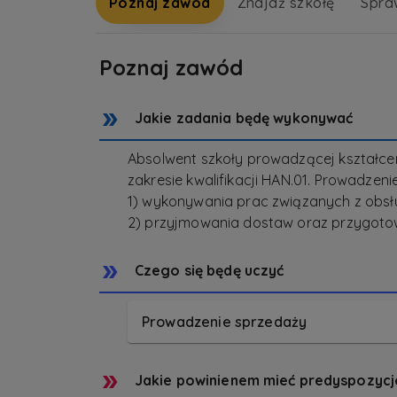
Poznaj zawód
Znajdź szkołę
Spra
Poznaj zawód
Jakie zadania będę wykonywać
Absolwent szkoły prowadzącej kształ
zakresie kwalifikacji HAN.01. Prowadzeni
1) wykonywania prac związanych z obsług
2) przyjmowania dostaw oraz przygoto
Czego się będę uczyć
Prowadzenie sprzedaży
Jakie powinienem mieć predyspozycj