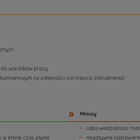
cznych
j do warunków pracy
lozmianowym (w zależności od miejsca zatrudnienia)
Minusy
odpowiedzialność mate
 w której czas płynie
negatywne nastawienie