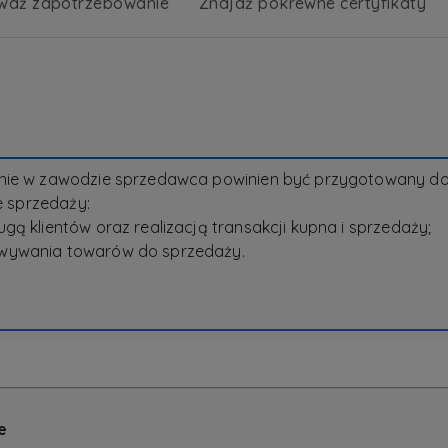
wdź zapotrzebowanie
Znajdź pokrewne certyfikaty
cenie w zawodzie sprzedawca powinien być przygotowany
e sprzedaży:
ą klientów oraz realizacją transakcji kupna i sprzedaży;
wywania towarów do sprzedaży.
e