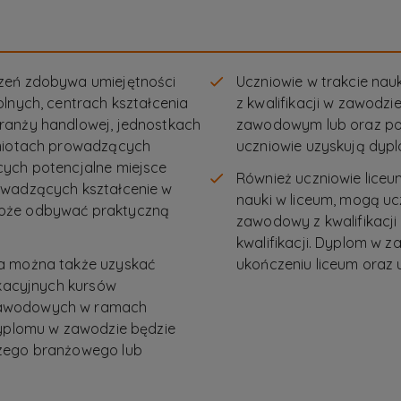
zeń zdobywa umiejętności
Uczniowie w trakcie na
olnych, centrach kształcenia
z kwalifikacji w zawodz
ranży handlowej, jednostkach
zawodowym lub oraz po 
dmiotach prowadzących
uczniowie uzyskują dy
cych potencjalne miejsce
Również uczniowie lice
owadzących kształcenie w
nauki w liceum, mogą uc
może odbywać praktyczną
zawodowy z kwalifikacji
kwalifikacji. Dyplom w
ca można także uzyskać
ukończeniu liceum oraz 
ikacyjnych kursów
zawodowych w ramach
dyplomu w zawodzie będzie
czego branżowego lub