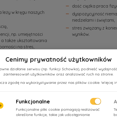
dość ciężka praca fizy
 leży w kręgu naszych
dyspozycyjność niemal 
niedzielami i świętami,
cią,
stres związany z koni
cji, np. umiejętności
wyników.
 a także ukształtowania
porności na stres,
rmowych produktów z
Cenimy prywatność użytkowników
mę,
 firm nie trwa zbyt długo, co
ne działanie serwisu (np. funkcji Schowka), podnieść wydajność 
zainteresowań użytkowników oraz analizować ruch na stronie.
wiadczenia,
nacza zgodę na wykorzystywanie przez nas plików cookie. Więcej in
Funkcjonalne
A
e
Funkcjonalne pliki cookie pomagają realizować
T
określone funkcje, takie jak udostępnianie
b