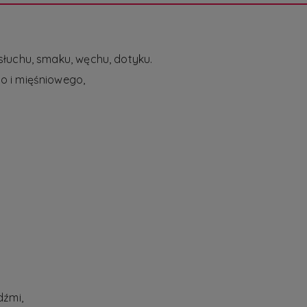
łuchu, smaku, węchu, dotyku.
 i mięśniowego,
dźmi,