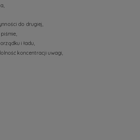
a,
nności do drugiej,
piśmie,
orządku i ładu,
dolność koncentracji uwagi,