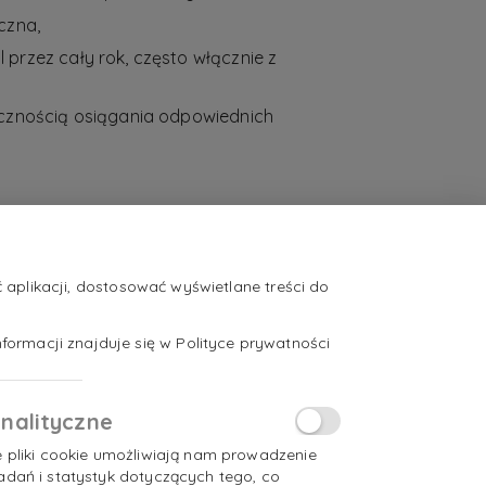
czna,
przez cały rok, często włącznie z
ecznością osiągania odpowiednich
aplikacji, dostosować wyświetlane treści do
formacji znajduje się w Polityce prywatności
nalityczne
e pliki cookie umożliwiają nam prowadzenie
adań i statystyk dotyczących tego, co