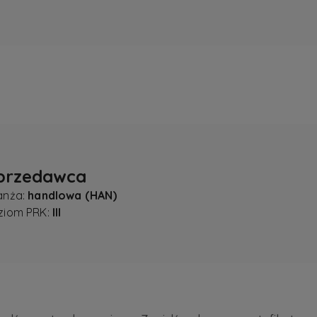
przedawca
anża:
handlowa (HAN)
ziom PRK:
III