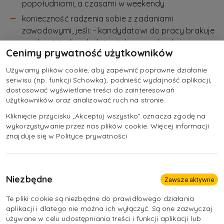
popołudniami, a czasami w weekendy
konieczność radzenia sobie z zadaniami
zawodowymi, jeśli: - kandydatowi do pracy brakuje
wyobraźni, - kandydatowi do pracy brakuje
Cenimy prywatność użytkowników
kreatywności, - kandydat do pracy nie ma
zdolności manualnych i artystycznych, - kandydat
Używamy plików cookie, aby zapewnić poprawne działanie
do pracy ma słabe wykształcenie ogólne, -
serwisu (np. funkcji Schowka), podnieść wydajność aplikacji,
dostosować wyświetlane treści do zainteresowań
kandydatowi do pracy brakuje cierpliwości i
użytkowników oraz analizować ruch na stronie.
odporności psychicznej w kontaktach z klientami, -
kandydat do pracy nie przepada za dbałością o
Kliknięcie przycisku „Akceptuj wszystko” oznacza zgodę na
wykorzystywanie przez nas plików cookie. Więcej informacji
kulturę i higienę osobistą.
znajduje się w Polityce prywatności
Niezbędne
Zawsze aktywne
Te pliki cookie są niezbędne do prawidłowego działania
aplikacji i dlatego nie można ich wyłączyć. Są one zazwyczaj
używane w celu udostępniania treści i funkcji aplikacji lub