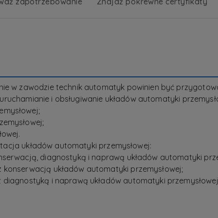
wdź zapotrzebowanie
Znajdź pokrewne certyfikaty
enie w zawodzie technik automatyk powinien być przygot
aż, uruchamianie i obsługiwanie układów automatyki przemysł
emysłowej;
zemysłowej;
łowej.
loatacja układów automatyki przemysłowej:
nserwacją, diagnostyką i naprawą układów automatyki prz
z konserwacją układów automatyki przemysłowej;
 diagnostyką i naprawą układów automatyki przemysłowej