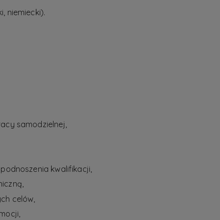
, niemiecki).
racy samodzielnej,
podnoszenia kwalifikacji,
iczną,
ch celów,
mocji,