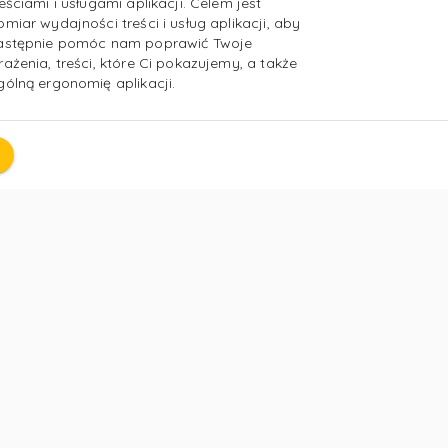
reściami i usługami aplikacji. Celem jest
omiar wydajności treści i usług aplikacji, aby
astępnie pomóc nam poprawić Twoje
rażenia, treści, które Ci pokazujemy, a także
gólną ergonomię aplikacji.