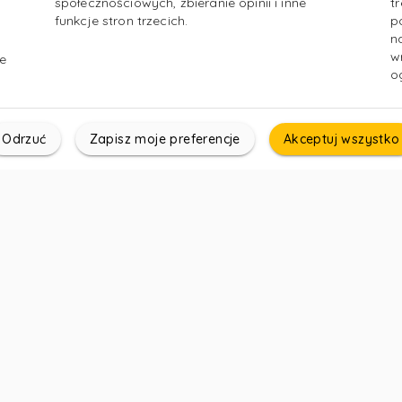
społecznościowych, zbieranie opinii i inne
t
funkcje stron trzecich.
p
n
w
e
o
Odrzuć
Zapisz moje preferencje
Akceptuj wszystko