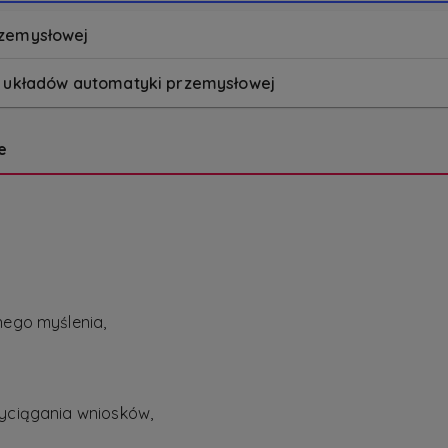
rzemysłowej
e układów automatyki przemysłowej
e
nego myślenia,
wyciągania wniosków,