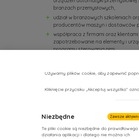
urządzeń automatyki przemysłowej
branżach przemysłowych,
udział w branżowych szkoleniach or
producentów maszyn i dostawców p
współpraca z firmami oraz klientami
zapotrzebowanie na elementy i urzą
programy sterowania nimi,
możliwość wykonywania zamówień dla
podjęcia pracy za granicą,
Używamy plików cookie, aby zapewnić popraw
możliwość założenia własnej działa
zakresie montażu, uruchamiania, se
Kliknięcie przycisku „Akceptuj wszystko” oz
urządzeń automatyki.
Niezbędne
Zawsze aktywn
Te pliki cookie są niezbędne do prawidłowego
działania aplikacji i dlatego nie można ich