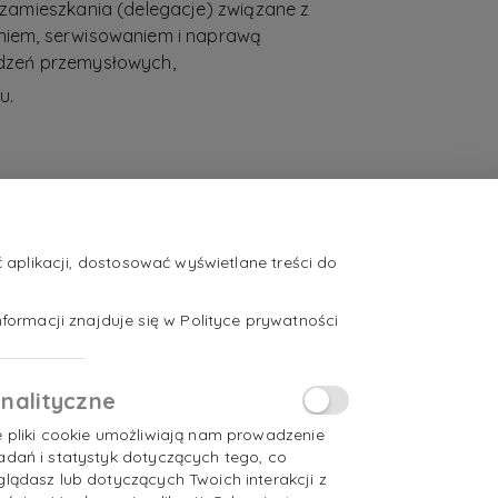
zamieszkania (delegacje) związane z
iem, serwisowaniem i naprawą
dzeń przemysłowych,
u.
aplikacji, dostosować wyświetlane treści do
formacji znajduje się w Polityce prywatności
nalityczne
e pliki cookie umożliwiają nam prowadzenie
adań i statystyk dotyczących tego, co
glądasz lub dotyczących Twoich interakcji z