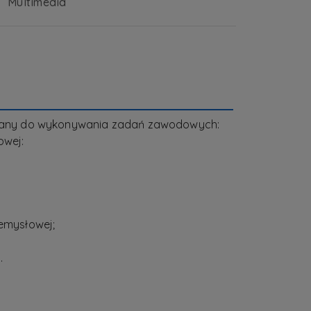
Multimedia
owany do wykonywania zadań zawodowych:
owej:
emysłowej;
.