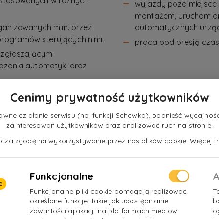
 stosowanych w różnych
wyjazdy poza miejsce 
montażem, uruchamian
ganizowanych m.in. przez
automatycznych urzą
rogramów sterujących nimi,
praca pod presją czas
 zgłaszającymi
dzenia automatyki oraz
 klientów spoza Polski lub
Cenimy prywatność użytkowników
ne działanie serwisu (np. funkcji Schowka), podnieść wydajność 
lności gospodarczej w
zainteresowań użytkowników oraz analizować ruch na stronie.
rwisowania i naprawiania
nacza zgodę na wykorzystywanie przez nas plików cookie. Więcej in
Funkcjonalne
A
e
Funkcjonalne pliki cookie pomagają realizować
T
określone funkcje, takie jak udostępnianie
b
zawartości aplikacji na platformach mediów
o