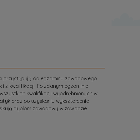
uki przystępują do egzaminu zawodowego
k i z kwalifikacji. Po zdanym egzaminie
szystkich kwalifikacji wyodrębnionych w
atyk oraz po uzyskaniu wykształcenia
zyskują dyplom zawodowy w zawodzie