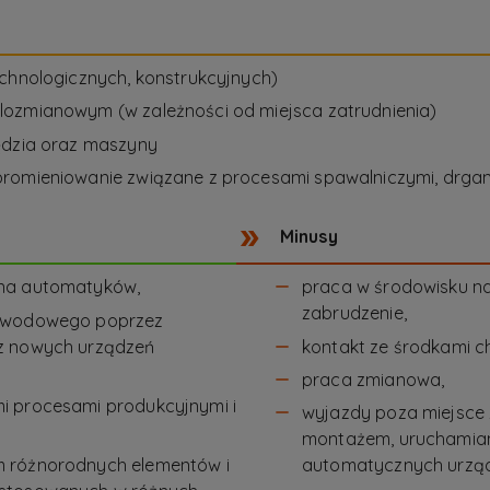
echnologicznych, konstrukcyjnych)
lozmianowym (w zależności od miejsca zatrudnienia)
ędzia oraz maszyny
promieniowanie związane z procesami spawalniczymi, drgan
Minusy
 na automatyków,
praca w środowisku na
zabrudzenie,
zawodowego poprzez
z nowych urządzeń
kontakt ze środkami c
praca zmianowa,
i procesami produkcyjnymi i
wyjazdy poza miejsce 
montażem, uruchamian
m różnorodnych elementów i
automatycznych urzą