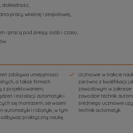
, dokładność,
nia pracy własnej i zespołowej,
em i pracą pod presją osób i czasu,
ów.
zeń zdobywa umiejętności
Uczniowie w trakcie na
lnych, a także firmach
zarówno z kwalifikacji ja
 z projektowaniem,
zawodowym w zakresie w
eń i instalacji automatyki i
zawodzie technik autom
ących się montażem, serwisem
średniego uczniowie u
ń automatyki i robotyki, w tym
technik automatyk.
e odbywać praktyczną naukę