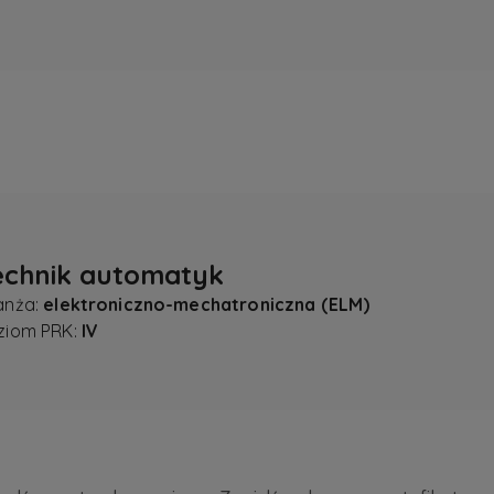
echnik automatyk
anża:
elektroniczno-mechatroniczna (ELM)
ziom PRK:
IV