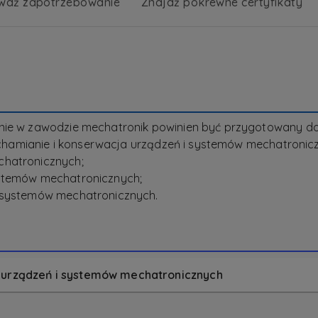
wdź zapotrzebowanie
Znajdź pokrewne certyfikaty
enie w zawodzie mechatronik powinien być przygotowany
ruchamianie i konserwacja urządzeń i systemów mechatronic
chatronicznych;
ystemów mechatronicznych;
i systemów mechatronicznych.
a urządzeń i systemów mechatronicznych