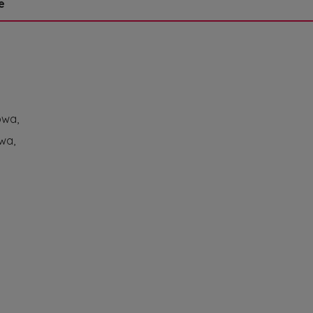
e
owa,
wa,