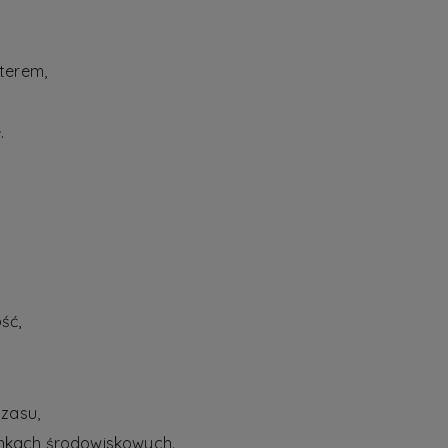
terem,
.
ść,
czasu,
nkach środowiskowych.