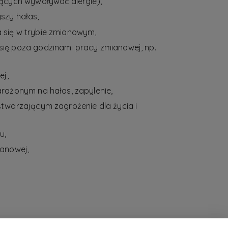
ących wywoływać alergie),
szy hałas,
się w trybie zmianowym,
ię poza godzinami pracy zmianowej, np.
ej,
rażonym na hałas, zapylenie,
twarzającym zagrożenie dla życia i
u,
anowej,