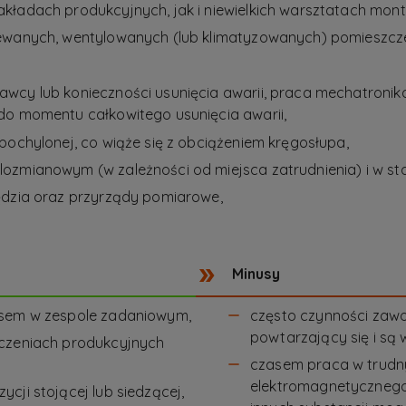
kładach produkcyjnych, jak i niewielkich warsztatach mon
zewanych, wentylowanych (lub klimatyzowanych) pomieszcz
wcy lub konieczności usunięcia awarii, praca mechatronika
do momentu całkowitego usunięcia awarii,
pochylonej, co wiąże się z obciążeniem kręgosłupa,
ozmianowym (w zależności od miejsca zatrudnienia) i w st
ędzia oraz przyrządy pomiarowe,
Minusy
asem w zespole zadaniowym,
często czynności zaw
powtarzający się i są 
zczeniach produkcyjnych
czasem praca w trudny
elektromagnetycznego,
cji stojącej lub siedzącej,