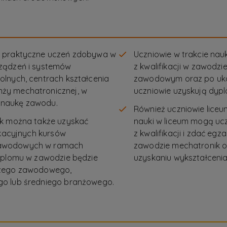
i praktyczne uczeń zdobywa w
Uczniowie w trakcie na
rządzeń i systemów
z kwalifikacji w zawodz
lnych, centrach kształcenia
zawodowym oraz po ukoń
ży mechatronicznej, w
uczniowie uzyskują dyp
 naukę zawodu.
Również uczniowie lice
ik można także uzyskać
nauki w liceum mogą uc
ikacyjnych kursów
z kwalifikacji i zdać eg
zawodowych w ramach
zawodzie mechatronik o
dyplomu w zawodzie będzie
uzyskaniu wykształcenia
czego zawodowego,
go lub średniego branżowego.