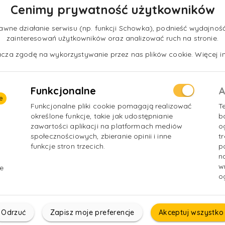
 systemów
Cenimy prywatność użytkowników
 klientów spoza Polski lub
ne działanie serwisu (np. funkcji Schowka), podnieść wydajność 
zainteresowań użytkowników oraz analizować ruch na stronie.
nacza zgodę na wykorzystywanie przez nas plików cookie. Więcej in
ności gospodarczej.
Funkcjonalne
A
e
Funkcjonalne pliki cookie pomagają realizować
T
określone funkcje, takie jak udostępnianie
b
zawartości aplikacji na platformach mediów
o
społecznościowych, zbieranie opinii i inne
t
funkcje stron trzecich.
p
n
w
e
o
Odrzuć
Zapisz moje preferencje
Akceptuj wszystko