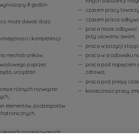
innych substancji mog
 wynoszący 8 godzin
czasem pracy towarzy
czasem praca odbywa 
, co może dawać dużo
praca może odbywać s
przy usuwaniu awarii,
miejętności i kompetencji
praca w pozycji stojąc
 na mechatroników,
praca w środowisku na
zawodowego poprzez
praca pod napięciem s
zędzi, urządzeń
zdrowia,
praca pod presją czas
resie różnych rozwiązań
konieczność pracy zmi
ych,
zań elementów, podzespołów
chatronicznych,
koleniach organizowanych