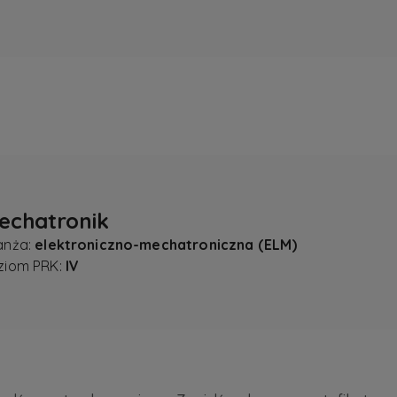
echatronik
anża:
elektroniczno-mechatroniczna (ELM)
ziom PRK:
IV