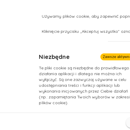
m.in. przez producentów urządzeń i
mechatronicznych,
możliwość wykonywania zamówień dla
Używamy plików cookie, aby zapewnić popraw
podjęcia pracy za granicą,
Kliknięcie przycisku „Akceptuj wszystko” oz
możliwość założenia własnej działal
Niezbędne
Zawsze aktywn
Te pliki cookie są niezbędne do prawidłowego
działania aplikacji i dlatego nie można ich
wyłączyć. Są one zazwyczaj używane w celu
udostępniania treści i funkcji aplikacji lub
wykonania inicjowanych przez Ciebie działań
(np.: zapamiętania Twoich wyborów w zakresi
plików cookie).