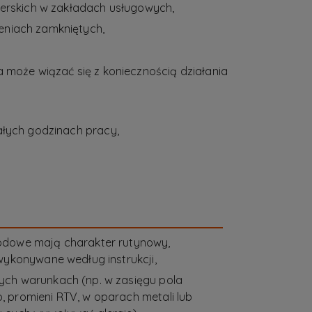
terskich w zakładach usługowych,
eniach zamkniętych,
 może wiązać się z koniecznością działania
ałych godzinach pracy,
odowe mają charakter rutynowy,
wykonywane według instrukcji,
ch warunkach (np. w zasięgu pola
 promieni RTV, w oparach metali lub