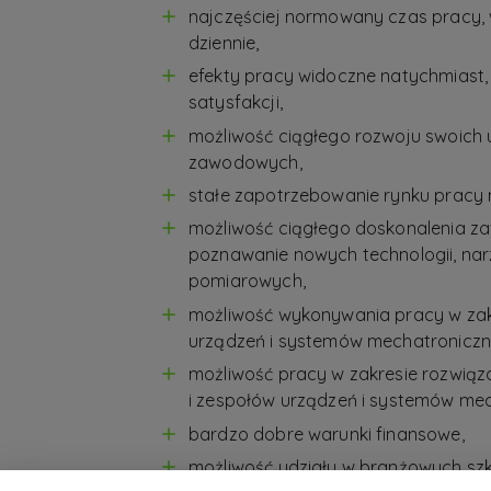
najczęściej normowany czas pracy,
dziennie,
efekty pracy widoczne natychmiast
satysfakcji,
możliwość ciągłego rozwoju swoich u
zawodowych,
stałe zapotrzebowanie rynku pracy
możliwość ciągłego doskonalenia 
poznawanie nowych technologii, nar
pomiarowych,
możliwość wykonywania pracy w zak
urządzeń i systemów mechatroniczn
możliwość pracy w zakresie rozwią
i zespołów urządzeń i systemów me
bardzo dobre warunki finansowe,
możliwość udziału w branżowych sz