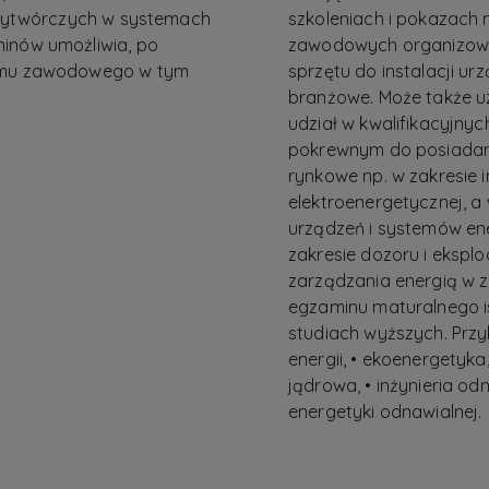
k wytwórczych w systemach
szkoleniach i pokazach
minów umożliwia, po
zawodowych organizowa
lomu zawodowego w tym
sprzętu do instalacji u
branżowe. Może także uz
udział w kwalifikacyjn
pokrewnym do posiadanyc
rynkowe np. w zakresie
elektroenergetycznej, a 
urządzeń i systemów ene
zakresie dozoru i eksplo
zarządzania energią w 
egzaminu maturalnego i
studiach wyższych. Przyk
energii, • ekoenergetyka
jądrowa, • inżynieria od
energetyki odnawialnej.