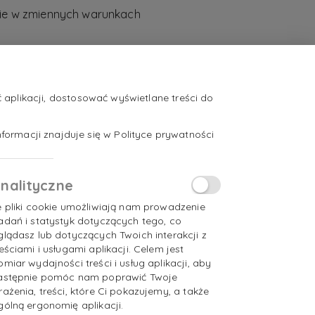
nie w zmiennych warunkach
dem
sją czasu.
aplikacji, dostosować wyświetlane treści do
formacji znajduje się w Polityce prywatności
nalityczne
e pliki cookie umożliwiają nam prowadzenie
adań i statystyk dotyczących tego, co
glądasz lub dotyczących Twoich interakcji z
reściami i usługami aplikacji. Celem jest
omiar wydajności treści i usług aplikacji, aby
astępnie pomóc nam poprawić Twoje
rażenia, treści, które Ci pokazujemy, a także
gólną ergonomię aplikacji.