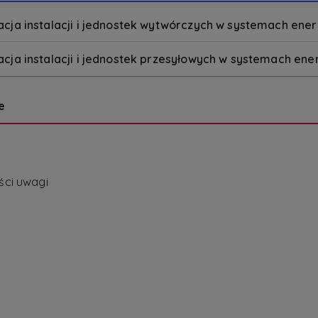
acja instalacji i jednostek wytwórczych w systemach ene
cja instalacji i jednostek przesyłowych w systemach en
e
ści uwagi