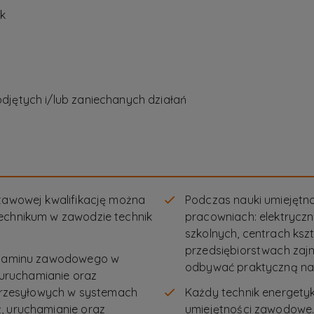
ek
djętych i/lub zaniechanych działań
stawowej kwalifikację można
Podczas nauki umiejętn
technikum w zawodzie technik
pracowniach: elektryczn
szkolnych, centrach ks
przedsiębiorstwach zaj
egzaminu zawodowego w
odbywać praktyczną na
, uruchamianie oraz
k przesyłowych w systemach
Każdy technik energetyk
, uruchamianie oraz
umiejętności zawodowe.