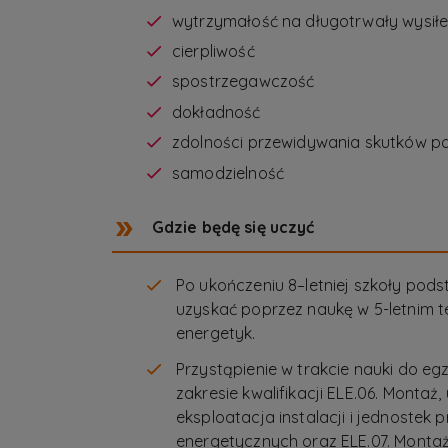
wytrzymałość na długotrwały wysił
cierpliwość
spostrzegawczość
dokładność
zdolności przewidywania skutków po
samodzielność
Gdzie będę się uczyć
Po ukończeniu 8–letniej szkoły pod
uzyskać poprzez naukę w 5-letnim 
energetyk.
Przystąpienie w trakcie nauki do 
zakresie kwalifikacji ELE.06. Montaż
eksploatacja instalacji i jednoste
energetycznych oraz ELE.07. Montaż