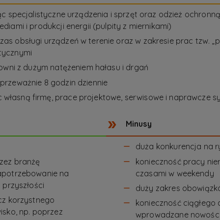
ąc specjalistyczne urządzenia i sprzęt oraz odzież ochron
ami i produkcji energii (pulpity z miernikami)
s obsługi urządzeń w terenie oraz w zakresie prac tzw. „
tycznymi
rowni z dużym natężeniem hałasu i drgań
rzeważnie 8 godzin dziennie
własną firmę, prace projektowe, serwisowe i naprawcze 
Minusy
duża konkurencja na r
zez branżę
konieczność pracy nie
apotrzebowanie na
czasami w weekendy
 przyszłości
duży zakres obowiązk
cz korzystnego
konieczność ciągłego 
isko, np. poprzez
wprowadzane nowośc