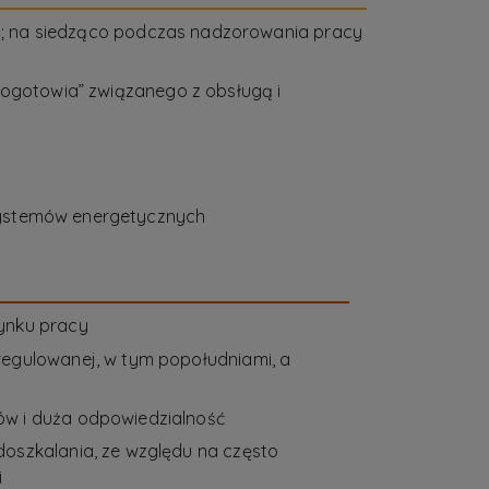
ną; na siedząco podczas nadzorowania pracy
pogotowia” związanego z obsługą i
systemów energetycznych
ynku pracy
regulowanej, w tym popołudniami, a
ów i duża odpowiedzialność
doszkalania, ze względu na często
i