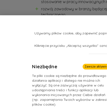
stosowanie w pracy innowacyjnych 
rozwój zawodowy w branży będącej
technicznego
możliwość pracy w różnych branżac
energią i jej magazynowania, mont
kominowych, uzdatnianie wody do c
Używamy plików cookie, aby zapewnić popraw
energetyka jądrowa)
Kliknięcie przycisku „Akceptuj wszystko” oz
możliwość udziału w szkoleniach kr
Niezbędne
Zawsze aktywn
Te pliki cookie są niezbędne do prawidłowego
działania aplikacji i dlatego nie można ich
wyłączyć. Są one zazwyczaj używane w celu
udostępniania treści i funkcji aplikacji lub
wykonania inicjowanych przez Ciebie działań
(np.: zapamiętania Twoich wyborów w zakresi
plików cookie).