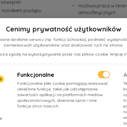
rozwiązań
możliwa praca w tere
 nośnikiem postępu
atmosferycznych
ryzyko porażenia prą
h (np. sposoby zarządzania
Cenimy prywatność użytkowników
możliwa praca pod pre
owanie systemów
elów technologicznych,
ne działanie serwisu (np. funkcji Schowka), podnieść wydajność 
zainteresowań użytkowników oraz analizować ruch na stronie.
nacza zgodę na wykorzystywanie przez nas plików cookie. Więcej in
ajowych i międzynarodowych
Funkcjonalne
A
e
Funkcjonalne pliki cookie pomagają realizować
T
określone funkcje, takie jak udostępnianie
b
zawartości aplikacji na platformach mediów
o
społecznościowych, zbieranie opinii i inne
t
funkcje stron trzecich.
p
n
w
e
o