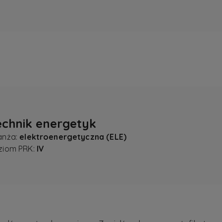
echnik energetyk
anża:
elektroenergetyczna (ELE)
ziom PRK:
IV