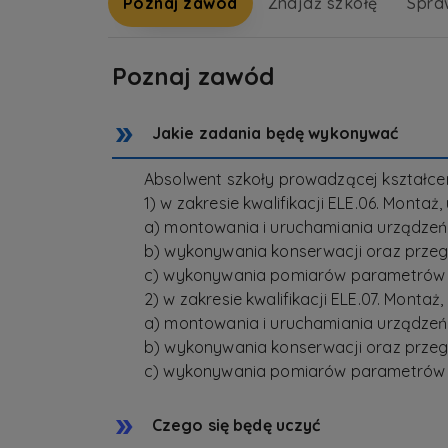
Poznaj zawód
Znajdź szkołę
Spra
Poznaj zawód
Jakie zadania będę wykonywać
Absolwent szkoły prowadzącej kształc
1) w zakresie kwalifikacji ELE.06. Mont
a) montowania i uruchamiania urządzeń do
b) wykonywania konserwacji oraz przegląd
c) wykonywania pomiarów parametrów insta
2) w zakresie kwalifikacji ELE.07. Mont
a) montowania i uruchamiania urządzeń d
b) wykonywania konserwacji oraz przegląd
c) wykonywania pomiarów parametrów inst
Czego się będę uczyć