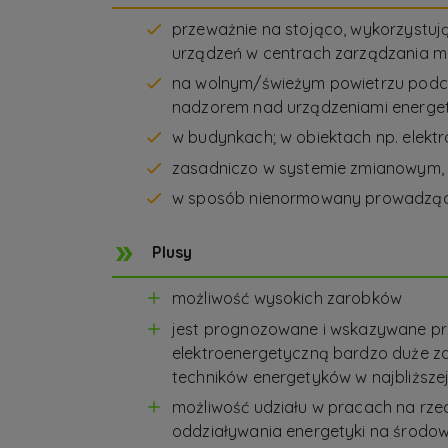
przeważnie na stojąco, wykorzystuj
urządzeń w centrach zarządzania medi
na wolnym/świeżym powietrzu podcza
nadzorem nad urządzeniami energe
w budynkach; w obiektach np. elekt
zasadniczo w systemie zmianowym, p
w sposób nienormowany prowadząc 
Plusy
możliwość wysokich zarobków
jest prognozowane i wskazywane pr
elektroenergetyczną bardzo duże z
techników energetyków w najbliższej
możliwość udziału w pracach na rze
oddziaływania energetyki na środow