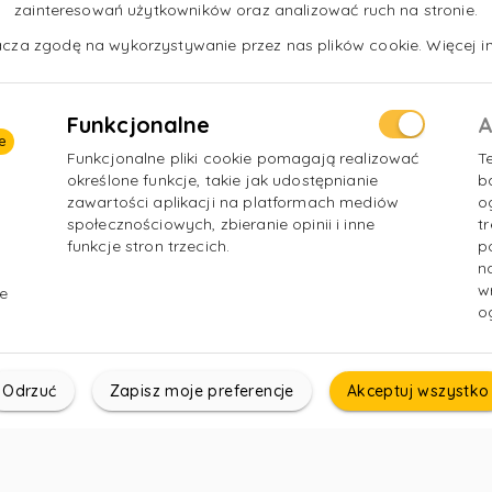
zainteresowań użytkowników oraz analizować ruch na stronie.
długość dnia pracy or
nacza zgodę na wykorzystywanie przez nas plików cookie. Więcej in
warunków atmosferyc
Funkcjonalne
A
e
Funkcjonalne pliki cookie pomagają realizować
T
określone funkcje, takie jak udostępnianie
b
zawartości aplikacji na platformach mediów
o
społecznościowych, zbieranie opinii i inne
t
funkcje stron trzecich.
p
n
w
e
o
Odrzuć
Zapisz moje preferencje
Akceptuj wszystko