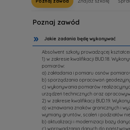
Poznaj zawód
Znajdź szkołę
Spra
Poznaj zawód
Jakie zadania będę wykonywać
Absolwent szkoły prowadzącej kształc
1) w zakresie kwalifikacji BUD.18. Wyk
pomiarów:
a) zakładania i pomiaru osnów pomiar
b) sporządzania opracowań geodezyjny
c) wykonywania pomiarów realizacyjnyc
urządzeń technicznych oraz opracowyw
2) w zakresie kwalifikacji BUD.19. Wyk
a) wznawiania znaków granicznych i wyz
wymiany gruntów, scaleń i podziałów n
b) aktualizacji i modernizacji bazy dan
c) wprowadzania danych do państwowego