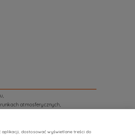
u,
runkach atmosferycznych,
miernego hałasu i zakurzenia,
we krótko- lub długookresowe,
aplikacji, dostosować wyświetlane treści do
m i szkodliwym środowisku,