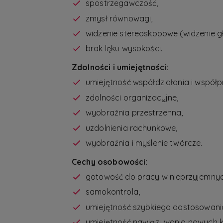
spostrzegawczość,
zmysł równowagi,
widzenie stereoskopowe (widzenie gł
brak lęku wysokości.
Zdolności i umiejętności:
umiejętność współdziałania i współp
zdolności organizacyjne,
wyobraźnia przestrzenna,
uzdolnienia rachunkowe,
wyobraźnia i myślenie twórcze.
Cechy osobowości:
gotowość do pracy w nieprzyjemny
samokontrola,
umiejętność szybkiego dostosowania 
umiejętność nawiązywania nowych 