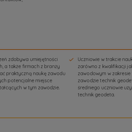
zeń zdobywa umiejętności
Uczniowie w trakcie na
, a także firmach z branży
zarówno z kwalifikacji ja
wać praktyczną naukę zawodu
zawodowym w zakresie w
ch potencjalne miejsce
zawodzie technik geode
ztałcących w tym zawodzie.
średniego uczniowie u
technik geodeta.