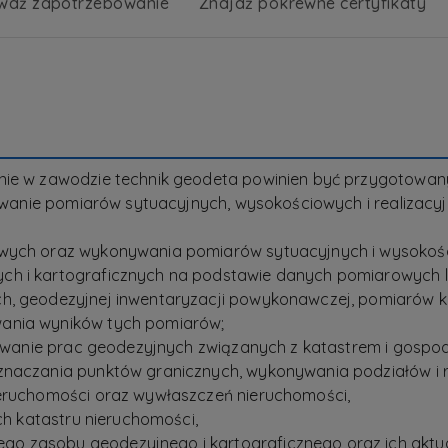
wdź zapotrzebowanie
Znajdź pokrewne certyfikaty
enie w zawodzie technik geodeta powinien być przygotow
onywanie pomiarów sytuacyjnych, wysokościowych i realiza
owych oraz wykonywania pomiarów sytuacyjnych i wysokoś
ch i kartograficznych na podstawie danych pomiarowych l
h, geodezyjnej inwentaryzacji powykonawczej, pomiarów k
ania wyników tych pomiarów;
onywanie prac geodezyjnych związanych z katastrem i gosp
naczania punktów granicznych, wykonywania podziałów i ro
ieruchomości oraz wywłaszczeń nieruchomości,
ych katastru nieruchomości,
 zasobu geodezyjnego i kartograficznego oraz ich aktual