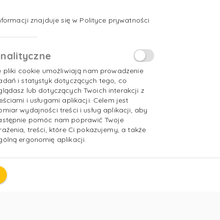
az jej intensywność uzależniona od
formacji znajduje się w Polityce prywatności
znych.
nalityczne
e pliki cookie umożliwiają nam prowadzenie
adań i statystyk dotyczących tego, co
glądasz lub dotyczących Twoich interakcji z
reściami i usługami aplikacji. Celem jest
omiar wydajności treści i usług aplikacji, aby
astępnie pomóc nam poprawić Twoje
rażenia, treści, które Ci pokazujemy, a także
gólną ergonomię aplikacji.