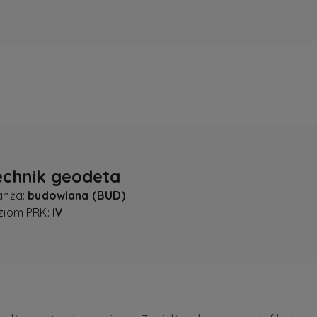
echnik geodeta
anża:
budowlana (BUD)
ziom PRK:
IV