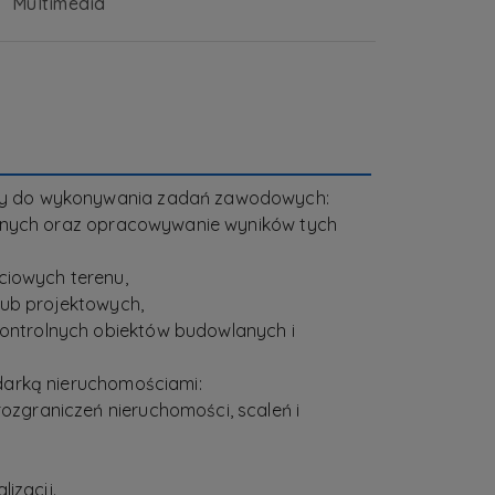
Multimedia
any do wykonywania zadań zawodowych:
cyjnych oraz opracowywanie wyników tych
ciowych terenu,
ub projektowych,
ontrolnych obiektów budowlanych i
odarką nieruchomościami:
zgraniczeń nieruchomości, scaleń i
izacji.