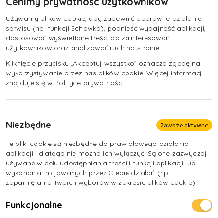
Cenimy prywatność użytkowników
niepewne zarobki, brak stałej pensji,
konieczność posiadania własnego, często bardzo
Używamy plików cookie, aby zapewnić poprawne działanie
serwisu (np. funkcji Schowka), podnieść wydajność aplikacji,
drogiego sprzętu,
dostosować wyświetlane treści do zainteresowań
nielimitowany czas pracy,
użytkowników oraz analizować ruch na stronie.
rosnąca konkurencja na rynku pracy
Kliknięcie przycisku „Akceptuj wszystko” oznacza zgodę na
wykorzystywanie przez nas plików cookie. Więcej informacji
praca pod presją czasu
znajduje się w Polityce prywatności
Niezbędne
Zawsze aktywne
Te pliki cookie są niezbędne do prawidłowego działania
aplikacji i dlatego nie można ich wyłączyć. Są one zazwyczaj
używane w celu udostępniania treści i funkcji aplikacji lub
wykonania inicjowanych przez Ciebie działań (np.:
zapamiętania Twoich wyborów w zakresie plików cookie).
Funkcjonalne