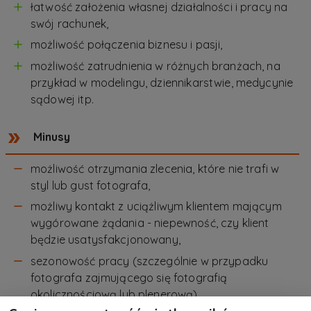
łatwość założenia własnej działalności i pracy na
swój rachunek,
możliwość połączenia biznesu i pasji,
możliwość zatrudnienia w różnych branżach, na
przykład w modelingu, dziennikarstwie, medycynie
sądowej itp.
Minusy
możliwość otrzymania zlecenia, które nie trafi w
styl lub gust fotografa,
możliwy kontakt z uciążliwym klientem mającym
wygórowane żądania - niepewność, czy klient
będzie usatysfakcjonowany,
sezonowość pracy (szczególnie w przypadku
fotografa zajmującego się fotografią
okolicznościową lub plenerową),